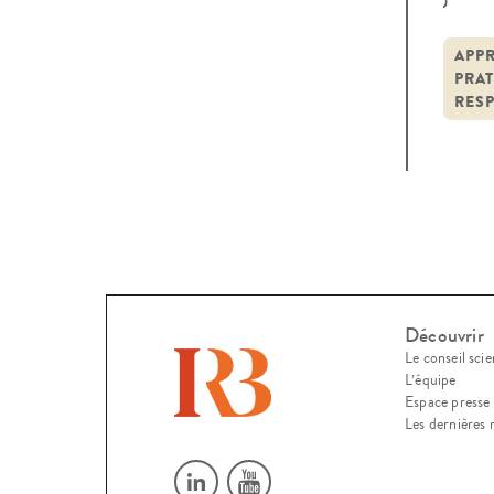
cons
entr
APP
PRAT
inde
RESP
Découvrir
Le conseil scie
L’équipe
Espace presse
Les dernières 