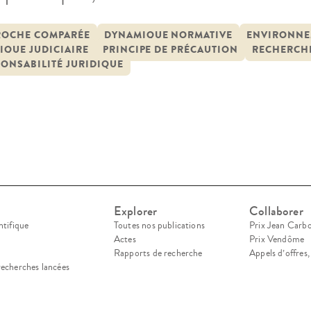
tat du renouvellement des risques de dommage q
aine pour l’environnement et le vivant. Face à u
ROCHE COMPARÉE
DYNAMIQUE NORMATIVE
ENVIRONNE
IQUE JUDICIAIRE
PRINCIPE DE PRÉCAUTION
RECHERCHE
mnitaire provenant du corps […]
ONSABILITÉ JURIDIQUE
Explorer
Collaborer
ntifique
Toutes nos publications
Prix Jean Carb
Actes
Prix Vendôme
Rapports de recherche
Appels d’offres
recherches lancées