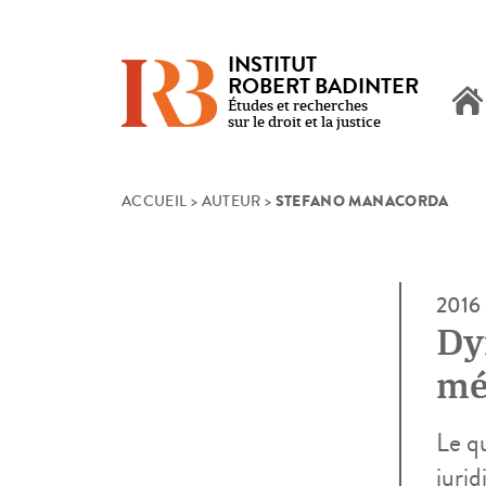
INSTITUT
ROBERT BADINTER
Études et recherches
sur le droit et la justice
STEFANO MANACORDA
Skip
ACCUEIL
>
AUTEUR
>
to
content
2016
Dy
mé
Le q
jurid