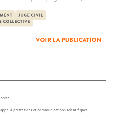
ue l’évolution technologique
ne croissante demande répressive et
MENT
JUGE CIVIL
 COLLECTIVE
VOIR LA PUBLICATION
onnier
, appel à prestations et communications scientifiques