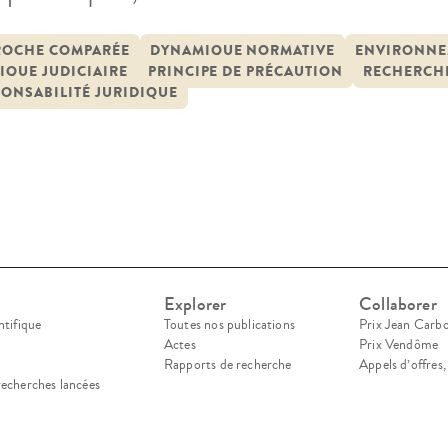
tat du renouvellement des risques de dommage q
aine pour l’environnement et le vivant. Face à u
ROCHE COMPARÉE
DYNAMIQUE NORMATIVE
ENVIRONNE
IQUE JUDICIAIRE
PRINCIPE DE PRÉCAUTION
RECHERCHE
mnitaire provenant du corps […]
ONSABILITÉ JURIDIQUE
Explorer
Collaborer
ntifique
Toutes nos publications
Prix Jean Carb
Actes
Prix Vendôme
Rapports de recherche
Appels d’offres
recherches lancées