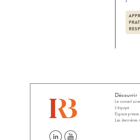
cons
entr
APP
PRAT
inde
RESP
Découvrir
Le conseil scie
L’équipe
Espace presse
Les dernières 