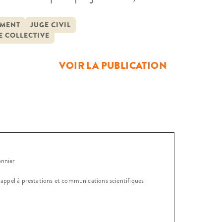
ue l’évolution technologique
ne croissante demande répressive et
MENT
JUGE CIVIL
 COLLECTIVE
VOIR LA PUBLICATION
onnier
, appel à prestations et communications scientifiques