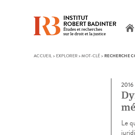
INSTITUT
ROBERT BADINTER
Études et recherches
sur le droit et la justice
RECHERCHE C
Skip
ACCUEIL
>
EXPLORER
>
MOT-CLÉ
>
to
content
2016
Dy
mé
Le q
jurid