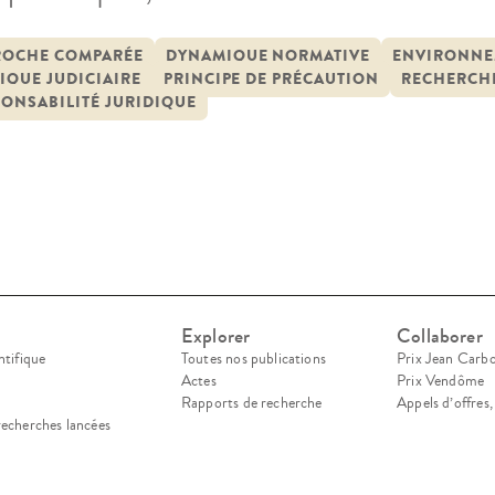
tat du renouvellement des risques de dommage q
aine pour l’environnement et le vivant. Face à u
ROCHE COMPARÉE
DYNAMIQUE NORMATIVE
ENVIRONNE
IQUE JUDICIAIRE
PRINCIPE DE PRÉCAUTION
RECHERCHE
mnitaire provenant du corps […]
ONSABILITÉ JURIDIQUE
Explorer
Collaborer
ntifique
Toutes nos publications
Prix Jean Carb
Actes
Prix Vendôme
Rapports de recherche
Appels d’offres
recherches lancées