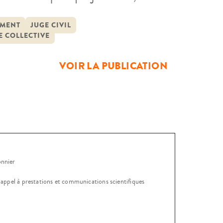
ue l’évolution technologique
ne croissante demande répressive et
MENT
JUGE CIVIL
 COLLECTIVE
VOIR LA PUBLICATION
onnier
, appel à prestations et communications scientifiques