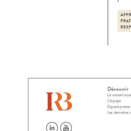
cons
entr
APP
PRAT
inde
RESP
Découvrir
Le conseil scie
L’équipe
Espace presse
Les dernières 