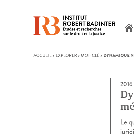
INSTITUT
ROBERT BADINTER
Études et recherches
sur le droit et la justice
DYNAMIQUE N
Skip
ACCUEIL
>
EXPLORER
>
MOT-CLÉ
>
to
content
2016
Dy
mé
Le q
jurid