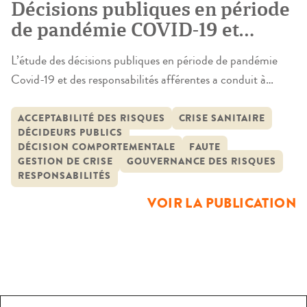
Décisions publiques en période
de pandémie COVID-19 et
responsabilités
L’étude des décisions publiques en période de pandémie
Covid-19 et des responsabilités afférentes a conduit à
reprendre, comme d’ailleurs a commencé à le faire le juge,
le processus de la décision. La démarche retenue à consister
ACCEPTABILITÉ DES RISQUES
CRISE SANITAIRE
DÉCIDEURS PUBLICS
à combiner une approche à la fois juridique et de gestion
DÉCISION COMPORTEMENTALE
FAUTE
des organisations faisant ainsi travailler juristes et
GESTION DE CRISE
GOUVERNANCE DES RISQUES
gestionnaires. […]
RESPONSABILITÉS
VOIR LA PUBLICATION