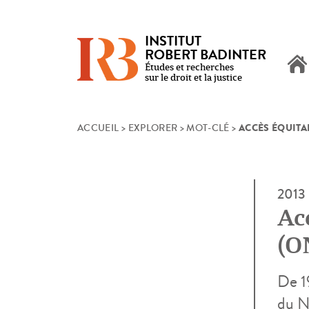
INSTITUT
ROBERT BADINTER
Études et recherches
sur le droit et la justice
ACCÈS ÉQUITA
Skip
ACCUEIL
>
EXPLORER
>
MOT-CLÉ
>
to
content
2013
Acc
(O
De 19
du N