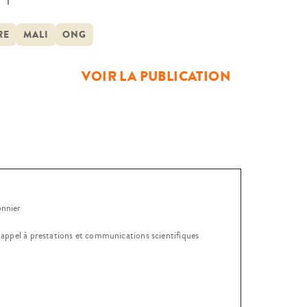
tteuse en matière de développement
ion domaniale du […]
RE
MALI
ONG
VOIR LA PUBLICATION
onnier
, appel à prestations et communications scientifiques