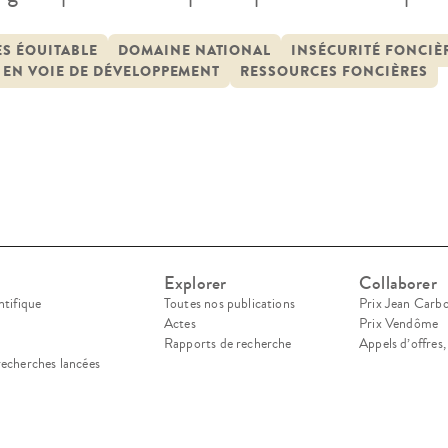
titue la région la plus inondée et la plus prome
ays. Après l’indépendance, les principes de gest
S ÉQUITABLE
DOMAINE NATIONAL
INSÉCURITÉ FONCIÈ
 EN VOIE DE DÉVELOPPEMENT
RESSOURCES FONCIÈRES
Explorer
Collaborer
ntifique
Toutes nos publications
Prix Jean Carb
Actes
Prix Vendôme
Rapports de recherche
Appels d’offres
recherches lancées