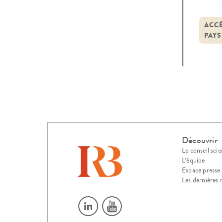
cons
du p
ACCÈ
PAYS
Découvrir
Le conseil scie
L’équipe
Espace presse
Les dernières 