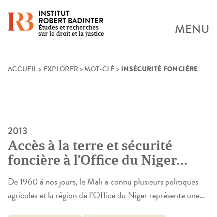
INSTITUT
ROBERT BADINTER
MENU
Études et recherches
sur le droit et la justice
INSÉCURITÉ FONCIÈRE
Skip
ACCUEIL
>
EXPLORER
>
MOT-CLÉ
>
to
content
2013
Accès à la terre et sécurité
foncière à l’Office du Niger
(ON)
De 1960 à nos jours, le Mali a connu plusieurs politiques
agricoles et la région de l’Office du Niger représente une
part importante de ces politiques dans la mesure où elle