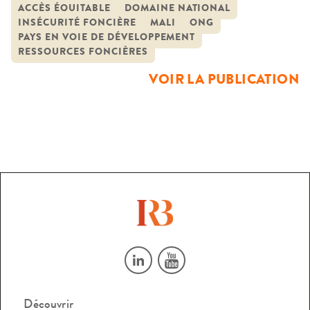
constitue la région la plus inondée et la plus prometteuse
ACCÈS ÉQUITABLE
DOMAINE NATIONAL
INSÉCURITÉ FONCIÈRE
MALI
ONG
en matière de développement du pays. Après
PAYS EN VOIE DE DÉVELOPPEMENT
l’indépendance, les principes de gestion domaniale du […]
RESSOURCES FONCIÈRES
VOIR LA PUBLICATION
Découvrir