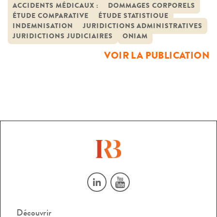
matière d’accidents médicaux
n’avait jusqu’alors été entreprise pour comparer les
ACCIDENTS MÉDICAUX ;
DOMMAGES CORPORELS
ÉTUDE COMPARATIVE
ÉTUDE STATISTIQUE
indemnisations obtenues devant les juridictions judiciaires
INDEMNISATION
JURIDICTIONS ADMINISTRATIVES
et les juridictions administratives. L’intérêt de ce travail est
JURIDICTIONS JUDICIAIRES
ONIAM
pourtant double :– établir, d’une part, l’existence ou non
VOIR LA PUBLICATION
d’une […]
Découvrir