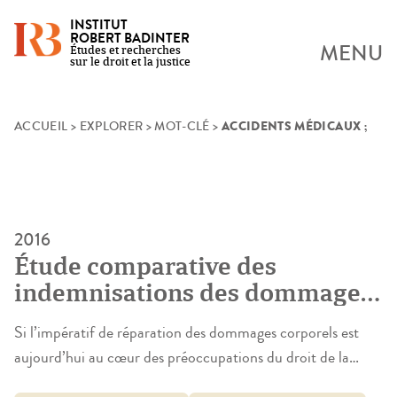
INSTITUT
ROBERT BADINTER
MENU
Études et recherches
sur le droit et la justice
ACCIDENTS MÉDICAUX ;
Skip
ACCUEIL
>
EXPLORER
>
MOT-CLÉ
>
to
content
2016
Étude comparative des
indemnisations des dommages
corporels devant les
Si l’impératif de réparation des dommages corporels est
juridictions judiciaires
aujourd’hui au cœur des préoccupations du droit de la
administratives et l’ONIAM en
responsabilité civile, aucune étude chiffrée d’ensemble