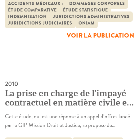
matière d’accidents médicaux
n’avait jusqu’alors été entreprise pour comparer les
ACCIDENTS MÉDICAUX ;
DOMMAGES CORPORELS
ÉTUDE COMPARATIVE
ÉTUDE STATISTIQUE
indemnisations obtenues devant les juridictions judiciaires
INDEMNISATION
JURIDICTIONS ADMINISTRATIVES
et les juridictions administratives. L’intérêt de ce travail est
JURIDICTIONS JUDICIAIRES
ONIAM
pourtant double :– établir, d’une part, l’existence ou non
VOIR LA PUBLICATION
d’une […]
2010
La prise en charge de l’impayé
contractuel en matière civile et
commerciale
Cette étude, qui est une réponse à un appel d’offres lancé
par le GIP Mission Droit et Justice, se propose de
rechercher les causes de la baisse massive des actions en