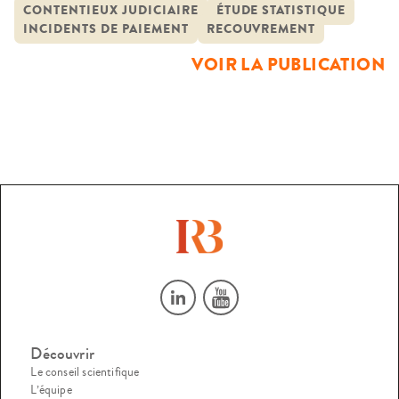
paiement en matière contractuelle depuis les « années
CONTENTIEUX JUDICIAIRE
ÉTUDE STATISTIQUE
INCIDENTS DE PAIEMENT
RECOUVREMENT
1993-1994 ». L’appel d’offres fournit des données
statistiques qui montrent, pour les années 1993 à 2000,
VOIR LA PUBLICATION
que les […]
Découvrir
Le conseil scientifique
L’équipe