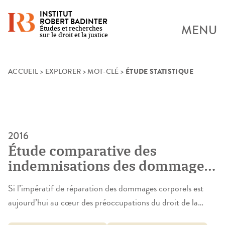
INSTITUT
ROBERT BADINTER
MENU
Études et recherches
sur le droit et la justice
ÉTUDE STATISTIQUE
Skip
ACCUEIL
>
EXPLORER
>
MOT-CLÉ
>
to
content
2016
Étude comparative des
indemnisations des dommages
corporels devant les
Si l’impératif de réparation des dommages corporels est
juridictions judiciaires
aujourd’hui au cœur des préoccupations du droit de la
administratives et l’ONIAM en
responsabilité civile, aucune étude chiffrée d’ensemble