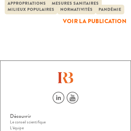
édictées durant la période pandémie Covid-19 par les
APPROPRIATIONS
MESURES SANITAIRES
MILIEUX POPULAIRES
NORMATIVITÉS
PANDÉMIE
personnes appartenant aux classes populaires en fonction
de leurs conditions matérielles, de leurs caractéristiques
VOIR LA PUBLICATION
sociales, de leurs rapports aux normes de santé et à
l’autorité publique. Elle […]
Découvrir
Le conseil scientifique
L’équipe