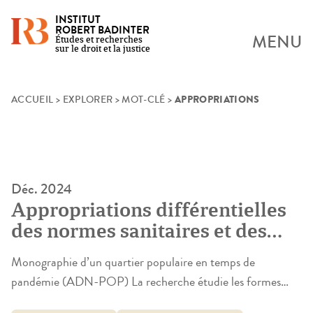
INSTITUT
ROBERT BADINTER
MENU
Études et recherches
sur le droit et la justice
APPROPRIATIONS
Skip
ACCUEIL
>
EXPLORER
>
MOT-CLÉ
>
to
content
Déc. 2024
Appropriations différentielles
des normes sanitaires et des
restrictions de libertés
Monographie d’un quartier populaire en temps de
pandémie (ADN-POP) La recherche étudie les formes
d’appropriation des mesures sanitaires et restrictives