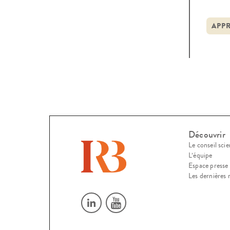
péri
fonct
APP
rappo
Découvrir
Le conseil scie
L’équipe
Espace presse
Les dernières 