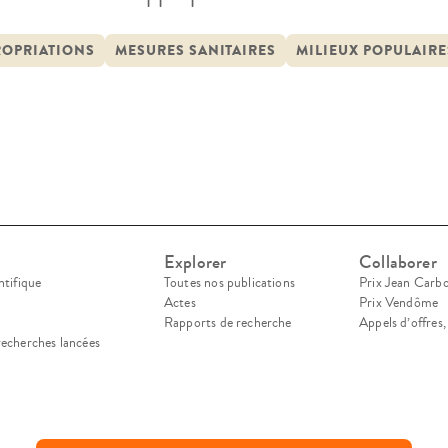
ode pandémie Covid-19 par les personnes apparte
ion de leurs conditions matérielles, de leurs cara
ROPRIATIONS
MESURES SANITAIRES
MILIEUX POPULAIRE
rts aux normes de santé et à l’autorité publique.
Explorer
Collaborer
ntifique
Toutes nos publications
Prix Jean Carb
Actes
Prix Vendôme
Rapports de recherche
Appels d’offres
recherches lancées