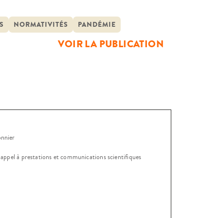
nant aux classes populaires en
ctéristiques sociales, de leurs
S
NORMATIVITÉS
PANDÉMIE
 Elle […]
VOIR LA PUBLICATION
onnier
, appel à prestations et communications scientifiques