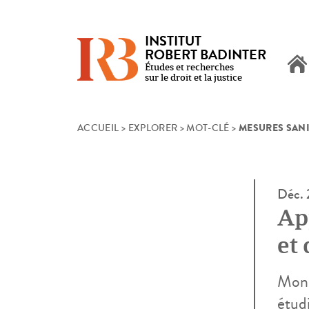
INSTITUT
ROBERT BADINTER
Études et recherches
sur le droit et la justice
MESURES SANI
Skip
ACCUEIL
>
EXPLORER
>
MOT-CLÉ
>
to
content
Déc.
Ap
et 
Mono
étudi