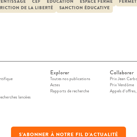
ontexte mouvant et fragile de recomposition du 
RENTISSAGE
CEF
ÉDUCATION
ESPACE FERMÉ
FERMET
RICTION DE LA LIBERTÉ
SANCTION ÉDUCATIVE
Explorer
Collaborer
ntifique
Toutes nos publications
Prix Jean Carb
Actes
Prix Vendôme
Rapports de recherche
Appels d’offres
recherches lancées
S'ABONNER À NOTRE FIL D'ACTUALITÉ