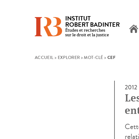
INSTITUT
ROBERT BADINTER
Études et recherches
sur le droit et la justice
CEF
Skip
ACCUEIL
>
EXPLORER
>
MOT-CLÉ
>
to
content
2012
Les
ent
pr
Cett
relat