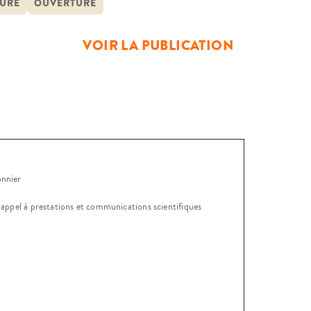
traitement de la délinquance […]
URE
OUVERTURE
VOIR LA PUBLICATION
onnier
, appel à prestations et communications scientifiques