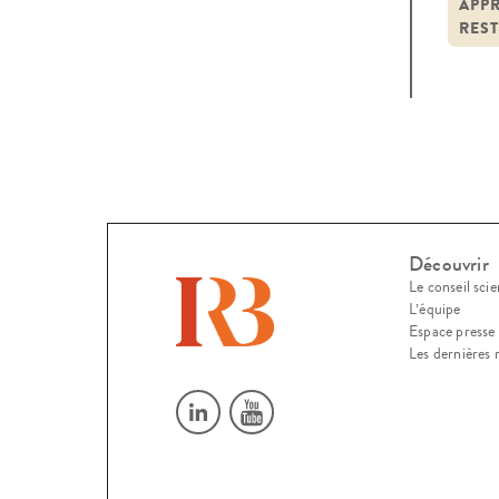
un c
APP
REST
Découvrir
Le conseil scie
L’équipe
Espace presse
Les dernières 