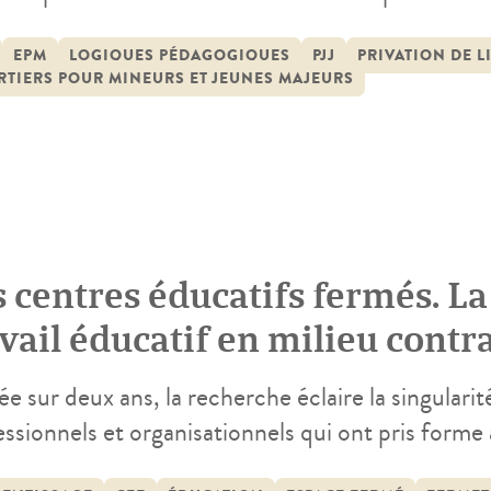
s d’établissements sont été étudiés : les Centres
lissements Pénitentiaires pour les Mineurs (EPM
EPM
LOGIQUES PÉDAGOGIQUES
PJJ
PRIVATION DE L
TIERS POUR MINEURS ET JEUNES MAJEURS
ons d’Arrêt (QM). L’objectif premier était d’étu
s centres éducatifs fermés. La
vail éducatif en milieu contr
e sur deux ans, la recherche éclaire la singulari
ssionnels et organisationnels qui ont pris forme a
la justice dans le cadre de la mise en œuvre des