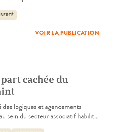
 Éducatifs fermés (CEF), les
), les Quartiers Mineurs des
IBERTÉ
dier une […]
VOIR LA PUBLICATION
 part cachée du
aint
té des logiques et agencements
u sein du secteur associatif habilité
 Centres éducatifs fermés (CEF), dans