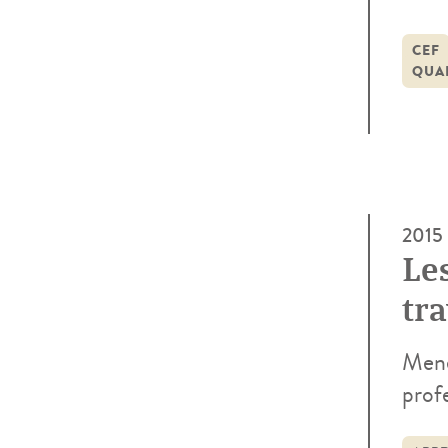
type
Étab
CEF
QUAR
Mais
2015
Le
tra
Mené
profe
par 