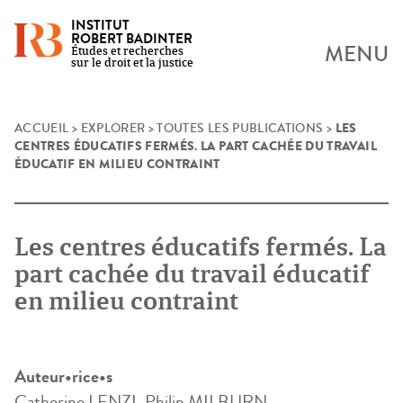
INSTITUT
ROBERT BADINTER
MENU
Études et recherches
sur le droit et la justice
LES
Skip
ACCUEIL
>
EXPLORER
>
TOUTES LES PUBLICATIONS
>
CENTRES ÉDUCATIFS FERMÉS. LA PART CACHÉE DU TRAVAIL
to
ÉDUCATIF EN MILIEU CONTRAINT
content
Les centres éducatifs fermés. La
part cachée du travail éducatif
en milieu contraint
Auteur•rice•s
Catherine LENZI, Philip MILBURN