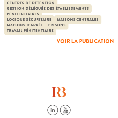
étude privilégie un angle d’approche, celui de la sociologie
CENTRES DE DÉTENTION
GESTION DÉLÉGUÉE DES ÉTABLISSEMENTS
du travail. Elle s’inscrit en cela dans une tradition qui vise à
PÉNITENTIAIRES
analyser les sociétés à travers le travail. Afin de […]
LOGIQUE SÉCURITAIRE
MAISONS CENTRALES
MAISONS D'ARRÊT
PRISONS
TRAVAIL PÉNITENTIAIRE
VOIR LA PUBLICATION