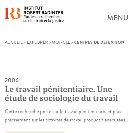
INSTITUT
ROBERT BADINTER
MENU
Études et recherches
sur le droit et la justice
CENTRES DE DÉTENTION
Skip
ACCUEIL
>
EXPLORER
>
MOT-CLÉ
>
to
content
2006
Le travail pénitentiaire. Une
étude de sociologie du travail
Cette recherche porte sur le travail pénitentiaire, et plus
précisément sur les activités de travail productif exécutées
par des détenus au sein d’ateliers pénitentiaires. Cette