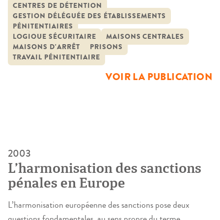
étude privilégie un angle d’approche, celui de la sociologie
CENTRES DE DÉTENTION
GESTION DÉLÉGUÉE DES ÉTABLISSEMENTS
du travail. Elle s’inscrit en cela dans une tradition qui vise à
PÉNITENTIAIRES
analyser les sociétés à travers le travail. Afin de […]
LOGIQUE SÉCURITAIRE
MAISONS CENTRALES
MAISONS D'ARRÊT
PRISONS
TRAVAIL PÉNITENTIAIRE
VOIR LA PUBLICATION
2003
L’harmonisation des sanctions
pénales en Europe
L’harmonisation européenne des sanctions pose deux
questions fondamentales, au sens propre du terme.