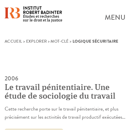
INSTITUT
ROBERT BADINTER
MENU
Études et recherches
sur le droit et la justice
LOGIQUE SÉCURITAIRE
Skip
ACCUEIL
>
EXPLORER
>
MOT-CLÉ
>
to
content
2006
Le travail pénitentiaire. Une
étude de sociologie du travail
Cette recherche porte sur le travail pénitentiaire, et plus
précisément sur les activités de travail productif exécutées
par des détenus au sein d’ateliers pénitentiaires. Cette