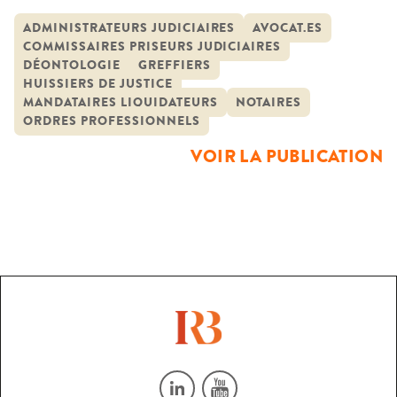
huissiers de justices ; greffiers ; commissaires priseurs
judiciaires ; avocats aux conseils ; administrateurs
ADMINISTRATEURS JUDICIAIRES
AVOCAT.ES
COMMISSAIRES PRISEURS JUDICIAIRES
judiciaires et mandataires liquidateurs. La diversité
DÉONTOLOGIE
GREFFIERS
constatée des normes correspond à la spécificité des
HUISSIERS DE JUSTICE
métiers des professionnels du droit. Cette variété des
MANDATAIRES LIQUIDATEURS
NOTAIRES
ORDRES PROFESSIONNELS
normes […]
VOIR LA PUBLICATION