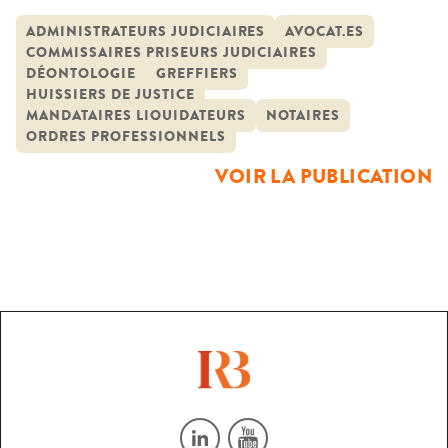
huissiers de justices ; greffiers ; commissaires priseurs
judiciaires ; avocats aux conseils ; administrateurs
ADMINISTRATEURS JUDICIAIRES
AVOCAT.ES
COMMISSAIRES PRISEURS JUDICIAIRES
judiciaires et mandataires liquidateurs. La diversité
DÉONTOLOGIE
GREFFIERS
constatée des normes correspond à la spécificité des
HUISSIERS DE JUSTICE
métiers des professionnels du droit. Cette variété des
MANDATAIRES LIQUIDATEURS
NOTAIRES
ORDRES PROFESSIONNELS
normes […]
VOIR LA PUBLICATION