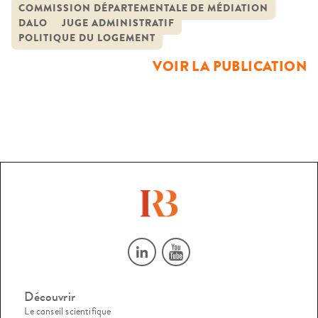
opposable (DALO) bouscule le cadre juridique et
COMMISSION DÉPARTEMENTALE DE MÉDIATION
DALO
JUGE ADMINISTRATIF
administratif des politiques du logement et, plus largement,
POLITIQUE DU LOGEMENT
des politiques publiques. Dans un contexte de crise grave
VOIR LA PUBLICATION
du logement, soumettre […]
Découvrir
Le conseil scientifique