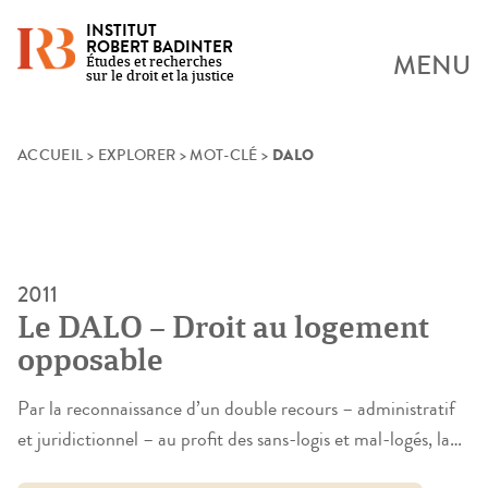
INSTITUT
ROBERT BADINTER
MENU
Études et recherches
sur le droit et la justice
DALO
Skip
ACCUEIL
>
EXPLORER
>
MOT-CLÉ
>
to
content
2011
Le DALO – Droit au logement
opposable
Par la reconnaissance d’un double recours – administratif
et juridictionnel – au profit des sans-logis et mal-logés, la
loi du 5 mars 2007 instituant un droit au logement