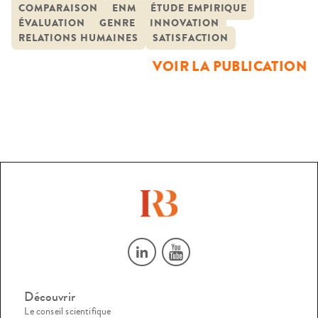
magistrats eu égard à la formation initiale reçue et à la
COMPARAISON
ENM
ÉTUDE EMPIRIQUE
ÉVALUATION
GENRE
INNOVATION
formation continue dispensée. Elle repose sur une étude
RELATIONS HUMAINES
SATISFACTION
empirique réalisée à partir des réponses à un questionnaire
VOIR LA PUBLICATION
confectionné […]
Découvrir
Le conseil scientifique