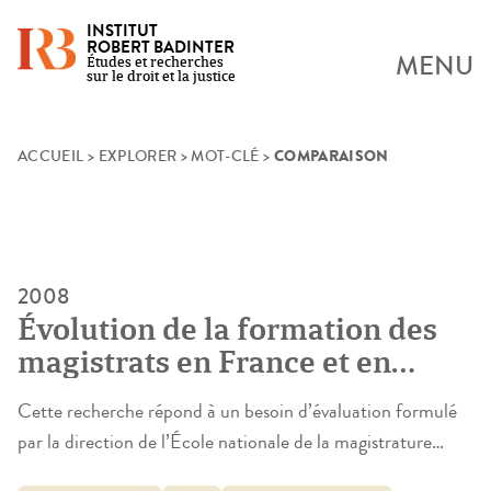
INSTITUT
ROBERT BADINTER
MENU
Études et recherches
sur le droit et la justice
COMPARAISON
Skip
ACCUEIL
>
EXPLORER
>
MOT-CLÉ
>
to
content
2008
Évolution de la formation des
magistrats en France et en
Europe. Bilan et perspectives
Cette recherche répond à un besoin d’évaluation formulé
par la direction de l’École nationale de la magistrature
(ENM), désireuse de connaître le niveau de satisfaction des