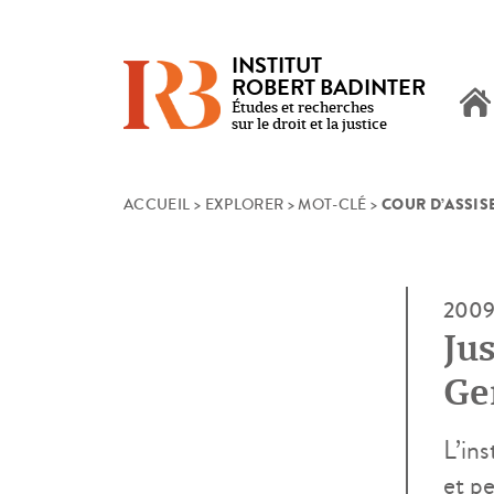
INSTITUT
ROBERT BADINTER
Études et recherches
sur le droit et la justice
COUR D’ASSIS
Skip
ACCUEIL
>
EXPLORER
>
MOT-CLÉ
>
to
content
200
Jus
Ge
L’in
et p