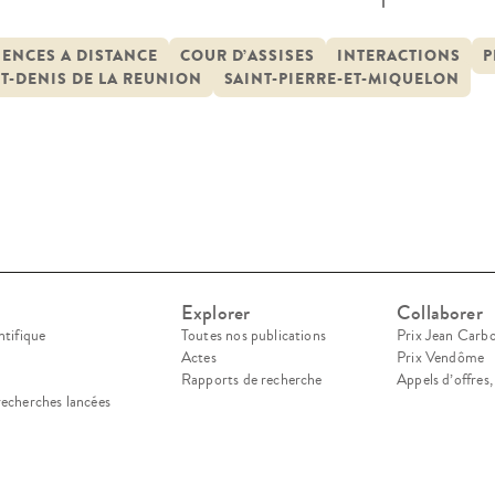
lieu auquel ils appartiennent et c’est également 
rées par une sociologie critique du droit présente
ENCES A DISTANCE
COUR D’ASSISES
INTERACTIONS
P
T-DENIS DE LA REUNION
SAINT-PIERRE-ET-MIQUELON
econnaître […]
Explorer
Collaborer
ntifique
Toutes nos publications
Prix Jean Carb
Actes
Prix Vendôme
Rapports de recherche
Appels d’offres
recherches lancées