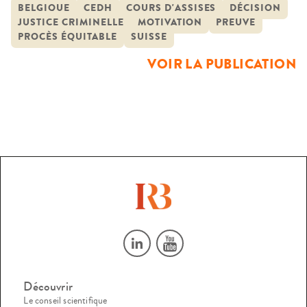
de preuve recueillis tout au long de la procédure. À partir
BELGIQUE
CEDH
COURS D'ASSISES
DÉCISION
JUSTICE CRIMINELLE
MOTIVATION
PREUVE
des liens que tisse la motivation avec l’audience cette
PROCÈS ÉQUITABLE
SUISSE
recherche aborde les questionnements suivants : que
VOIR LA PUBLICATION
traduit la motivation acquise par […]
Découvrir
Le conseil scientifique