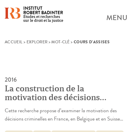
INSTITUT
ROBERT BADINTER
MENU
Études et recherches
sur le droit et la justice
COURS D'ASSISES
Skip
ACCUEIL
>
EXPLORER
>
MOT-CLÉ
>
to
content
2016
La construction de la
motivation des décisions
criminelles à l’audience: France,
Cette recherche propose d’examiner la motivation des
Belgique, Suisse
décisions criminelles en France, en Belgique et en Suisse
comme l’aboutissement d’une mise en ordre des éléments