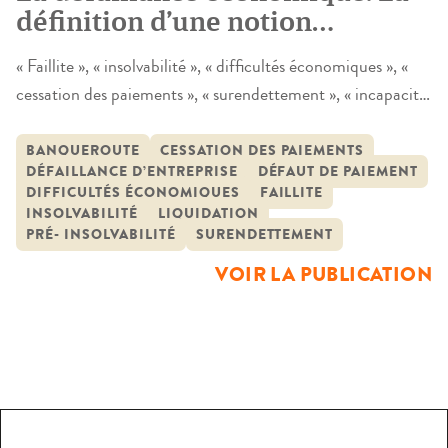
définition d’une notion
malléable pour une prise en
« Faillite », « insolvabilité », « difficultés économiques », «
charge effective
cessation des paiements », « surendettement », « incapacité
financière » ou encore « impossibilité de payer » constituent
autant de termes – non exhaustifs – mobilisés pour
BANQUEROUTE
CESSATION DES PAIEMENTS
DÉFAILLANCE D’ENTREPRISE
DÉFAUT DE PAIEMENT
qualifier la défaillance économique d’un débiteur.
DIFFICULTÉS ÉCONOMIQUES
FAILLITE
Pourtant, malgré cette apparente abondance lexicale,
INSOLVABILITÉ
LIQUIDATION
l’examen approfondi de la […]
PRÉ- INSOLVABILITÉ
SURENDETTEMENT
VOIR LA PUBLICATION