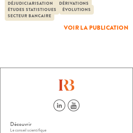
bancaire que commercial – devant toutes les juridictions
DÉJUDICIARISATION
DÉRIVATIONS
ÉTUDES STATISTIQUES
ÉVOLUTIONS
civiles et commerciales.La présente étude vise à donner une
SECTEUR BANCAIRE
analyse détaillée de ce phénomène, et à en rechercher les
VOIR LA PUBLICATION
[…]
Découvrir
Le conseil scientifique