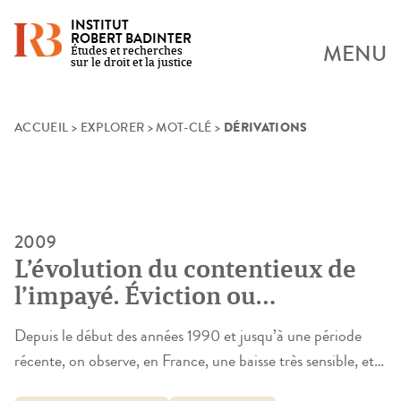
INSTITUT
ROBERT BADINTER
MENU
Études et recherches
sur le droit et la justice
DÉRIVATIONS
Skip
ACCUEIL
>
EXPLORER
>
MOT-CLÉ
>
to
content
2009
L’évolution du contentieux de
l’impayé. Éviction ou
déplacement du rôle du juge ?
Depuis le début des années 1990 et jusqu’à une période
récente, on observe, en France, une baisse très sensible, et
presque générale, du contentieux de l’impayé – tant