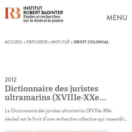
INSTITUT
ROBERT BADINTER
MENU
Études et recherches
sur le droit et la justice
DROIT COLONIAL
Skip
ACCUEIL
>
EXPLORER
>
MOT-CLÉ
>
to
content
2012
Dictionnaire des juristes
ultramarins (XVIIIe-XXe
siècles)
Le Dictionnaire des juristes ultramarins (XVIIIe-XXe
siècles) est le fruit d’une recherche collective qui rassemble
des historiens, des historiens du droit et des juristes