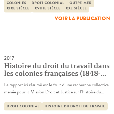
d’universités ou de grands établissements européens et
COLONIES
DROIT COLONIAL
OUTRE-MER
XIXE SIÈCLE
XVIIIE SIÈCLE
XXE SIÈCLE
africains. Il débute à la fin de l’Ancien Régime, à une
période où sont publiées des synthèses analytiques
VOIR LA PUBLICATION
majeures sur l’organisation administrative et judiciaire de
l’Empire […]
2017
Histoire du droit du travail dans
les colonies françaises (1848-
1960)
Le rapport ici résumé est le fruit d’une recherche collective
menée pour la Mission Droit et Justice sur l’histoire du
droit du travail dans les colonies – terme entendu dans son
sens le plus large – de 1848 jusqu’aux indépendances de
DROIT COLONIAL
HISTOIRE DU DROIT DU TRAVAIL
certains territoires dans les années 1950 et 1960. Trois