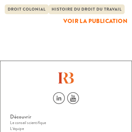
droit du travail dans les colonies – terme entendu dans son
sens le plus large – de 1848 jusqu’aux indépendances de
DROIT COLONIAL
HISTOIRE DU DROIT DU TRAVAIL
certains territoires dans les années 1950 et 1960. Trois
VOIR LA PUBLICATION
idées-force peuvent en être dégagées.La […]
Découvrir
Le conseil scientifique
L’équipe