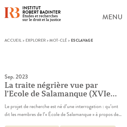
INSTITUT
ROBERT BADINTER
MENU
Études et recherches
sur le droit et la justice
ESCLAVAGE
Skip
ACCUEIL
>
EXPLORER
>
MOT-CLÉ
>
to
content
Sep. 2023
La traite négrière vue par
l’Ecole de Salamanque (XVIe
siècle)
Le projet de recherche est né d’une interrogation : qu’ont
dit les membres de l’« École de Salamanque » à propos de
la traite négrière transatlantique qui s’est mise en place au