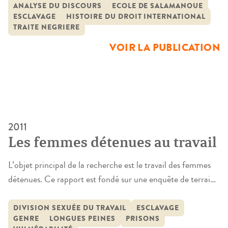
XVIe siècle ? Cette question semblait constituer un angle
ANALYSE DU DISCOURS
ECOLE DE SALAMANQUE
ESCLAVAGE
HISTOIRE DU DROIT INTERNATIONAL
mort chez les juristes. En effet, tandis que les discussions
TRAITE NEGRIERE
sur la nature et […]
VOIR LA PUBLICATION
2011
Les femmes détenues au travail
L’objet principal de la recherche est le travail des femmes
détenues. Ce rapport est fondé sur une enquête de terrain
menée en 2010 dans deux prisons : la Maison d’Arrêt des
Femmes à Fleury-Mérogis, qui accueille 240 détenues
DIVISION SEXUÉE DU TRAVAIL
ESCLAVAGE
GENRE
LONGUES PEINES
PRISONS
prévenues ou condamnées dont près de sept sur dix