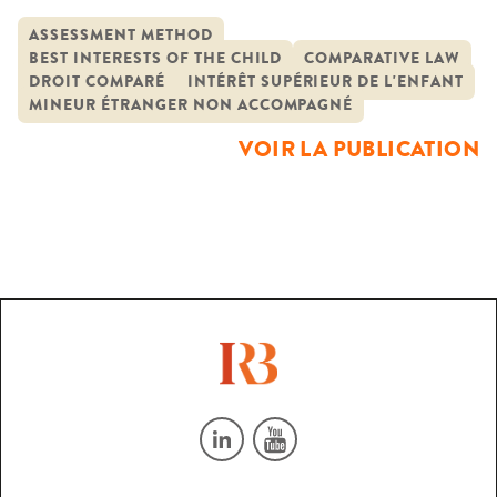
dédale normatif et institutionnel dans lequel il devient
impossible de s’y retrouver tant l’architecture d’ensemble
ASSESSMENT METHOD
BEST INTERESTS OF THE CHILD
COMPARATIVE LAW
n’est autre qu’une embarcation de fortune qui surnage
DROIT COMPARÉ
INTÉRÊT SUPÉRIEUR DE L'ENFANT
dans un océan migratoire toujours plus vaste et
MINEUR ÉTRANGER NON ACCOMPAGNÉ
agité.Pourtant les enjeux sont lourds de conséquences pour
VOIR LA PUBLICATION
[…]