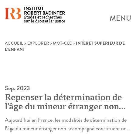
INSTITUT
ROBERT BADINTER
MENU
Études et recherches
sur le droit et la justice
INTÉRÊT SUPÉRIEUR DE
Skip
ACCUEIL
>
EXPLORER
>
MOT-CLÉ
>
L'ENFANT
to
content
Sep. 2023
Repenser la détermination de
l’âge du mineur étranger non
accompagné. Perspectives
Aujourd’hui en France, les modalités de détermination de
empiriques et comparées
l’âge du mineur étranger non accompagné constituent un