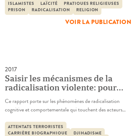
religieuses de la population pénale, ce qui pose le problème
ISLAMISTES
LAÏCITÉ
PRATIQUES RELIGIEUSES
PRISON
RADICALISATION
RELIGION
de l’ajustement entre l’offre cultuelle encore très largement
dominée par les cultes historiques et les nouvelles
VOIR LA PUBLICATION
demandes religieuses. Ces interrogations se […]
2017
Saisir les mécanismes de la
radicalisation violente: pour
une analyse processuelle et
Ce rapport porte sur les phénomènes de radicalisation
biographique des engagements
cognitive et comportementale qui touchent des acteurs
violents
islamistes partisans du djihadisme armé. Afin de mieux
saisir la singularité de ce phénomène, on s’intéressera
ATTENTATS TERRORISTES
CARRIÈRE BIOGRAPHIQUE
DJIHADISME
également – à la marge – à d’autres types de violences