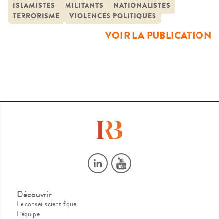
ISLAMISTES
MILITANTS
NATIONALISTES
politiques pratiquées par des acteurs non islamistes, ici les
TERRORISME
VIOLENCES POLITIQUES
groupes nationalistes corse et […]
VOIR LA PUBLICATION
Découvrir
Le conseil scientifique
L’équipe