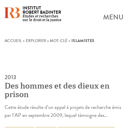
INSTITUT
ROBERT BADINTER
MENU
Études et recherches
sur le droit et la justice
ISLAMISTES
Skip
ACCUEIL
>
EXPLORER
>
MOT-CLÉ
>
to
content
2013
Des hommes et des dieux en
prison
Cette étude résulte d’un appel à projets de recherche émis
par l’AP en septembre 2009, lequel témoigne des
questions croissantes suscitées par les transformations