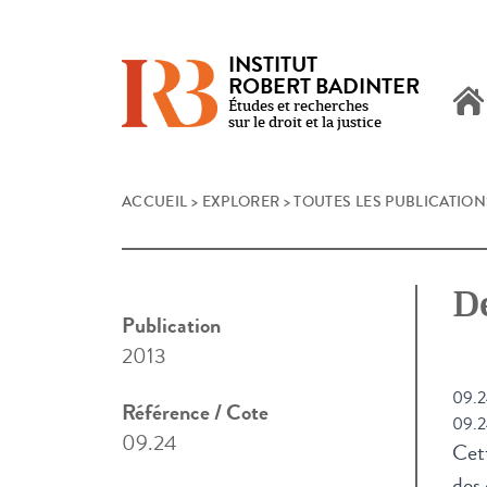
INSTITUT
ROBERT BADINTER
Études et recherches
sur le droit et la justice
Skip
ACCUEIL
>
EXPLORER
>
TOUTES LES PUBLICATION
to
content
D
Publication
2013
09.2
Référence / Cote
09.2
09.24
Cett
des 