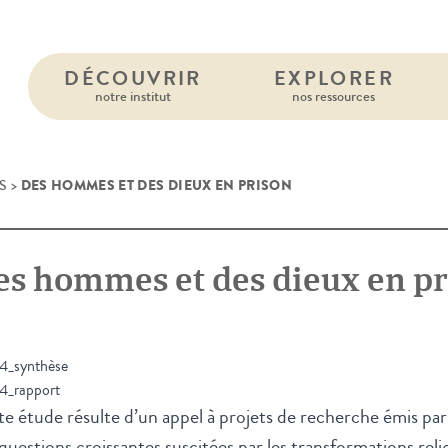
DÉCOUVRIR
EXPLORER
notre institut
nos ressources
DES HOMMES ET DES DIEUX EN PRISON
S
>
es hommes et des dieux en pr
4_synthèse
4_rapport
e étude résulte d’un appel à projets de recherche émis p
questions croissantes suscitées par les transformations reli