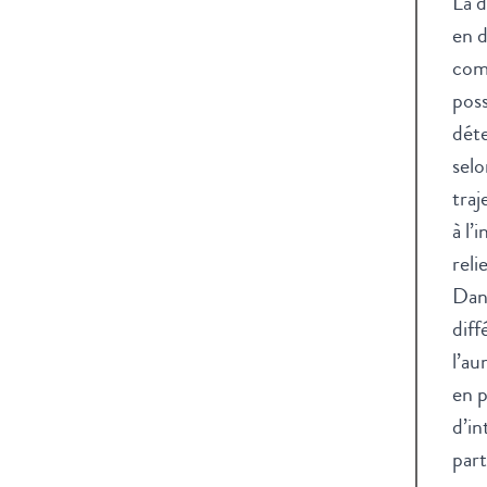
La d
en d
comm
poss
déte
selo
traj
à l’
reli
Dans
diff
l’au
en p
d’in
part