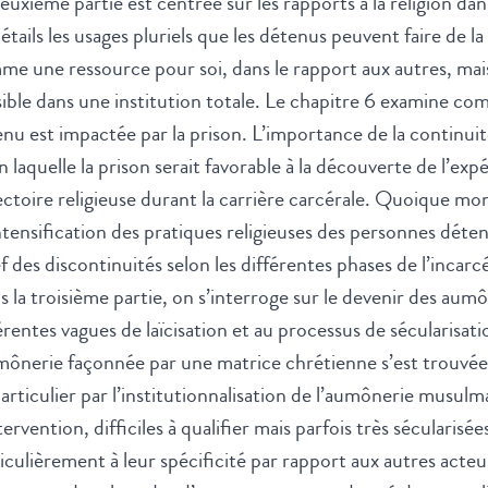
euxième partie est centrée sur les rapports à la religion dan
étails les usages pluriels que les détenus peuvent faire de l
e une ressource pour soi, dans le rapport aux autres, mais
ible dans une institution totale. Le chapitre 6 examine com
nu est impactée par la prison. L’importance de la continuit
n laquelle la prison serait favorable à la découverte de l’exp
ectoire religieuse durant la carrière carcérale. Quoique mo
intensification des pratiques religieuses des personnes déte
ef des discontinuités selon les différentes phases de l’incarc
 la troisième partie, on s’interroge sur le devenir des aumô
érentes vagues de laïcisation et au processus de sécularis
mônerie façonnée par une matrice chrétienne s’est trouvée
articulier par l’institutionnalisation de l’aumônerie musulm
tervention, difficiles à qualifier mais parfois très séculari
iculièrement à leur spécificité par rapport aux autres act