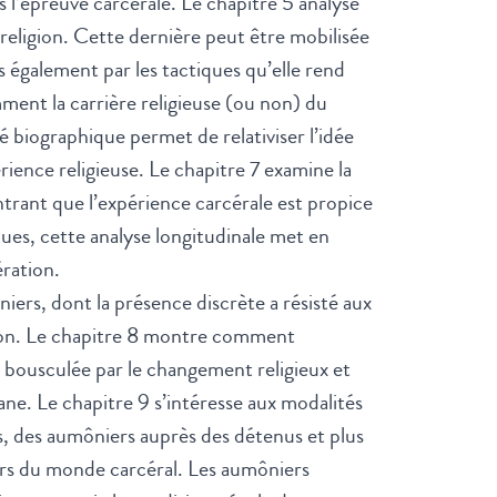
s l’épreuve carcérale. Le chapitre 5 analyse
a religion. Cette dernière peut être mobilisée
 également par les tactiques qu’elle rend
ment la carrière religieuse (ou non) du
é biographique permet de relativiser l’idée
érience religieuse. Le chapitre 7 examine la
ntrant que l’expérience carcérale est propice
nues, cette analyse longitudinale met en
ération.
niers, dont la présence discrète a résisté aux
ation. Le chapitre 8 montre comment
 bousculée par le changement religieux et
ane. Le chapitre 9 s’intéresse aux modalités
sées, des aumôniers auprès des détenus et plus
eurs du monde carcéral. Les aumôniers