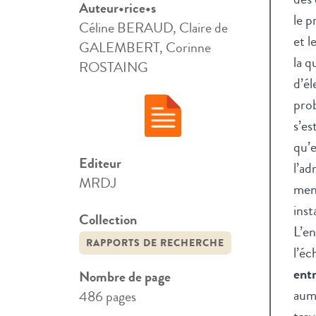
Auteur•rice•s
le p
Céline BERAUD, Claire de
et l
GALEMBERT, Corinne
la q
ROSTAING
d’él
prob
s’es
qu’e
Editeur
l’ad
MRDJ
mené
inst
Collection
L’e
RAPPORTS DE RECHERCHE
l’éc
entr
Nombre de page
aumô
486 pages