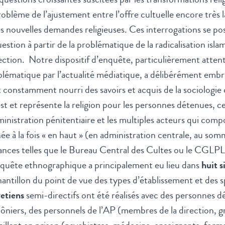
roblème de l’ajustement entre l’offre cultuelle encore très
es nouvelles demandes religieuses. Ces interrogations se p
uestion à partir de la problématique de la radicalisation isla
ection. Notre dispositif d’enquête, particulièrement atten
lématique par l’actualité médiatique, a délibérément emb
t constamment nourri des savoirs et acquis de la sociologie 
st et représente la religion pour les personnes détenues, c
ministration pénitentiaire et les multiples acteurs qui com
e à la fois « en haut » (en administration centrale, au somm
ances telles que le Bureau Central des Cultes ou le CGLPL)
nquête ethnographique a principalement eu lieu dans
huit s
hantillon du point de vue des types d’établissement et des s
etiens
semi-directifs ont été réalisés avec des personnes dé
niers, des personnels de l’AP (membres de la direction, g