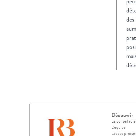
perm
déte
des 
aumô
prat
posi
mais
dét
Découvrir
Le conseil scie
L’équipe
Espace presse