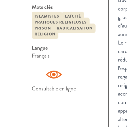
trav
Mots clés
cor
grou
ISLAMISTES
LAÏCITÉ
PRATIQUES RELIGIEUSES
d’a
PRISON
RADICALISATION
aumô
RELIGION
Le r
Langue
carc
Français
rédu
l’es
rega
reli
Consultable en ligne
accr
comp
appa
alte