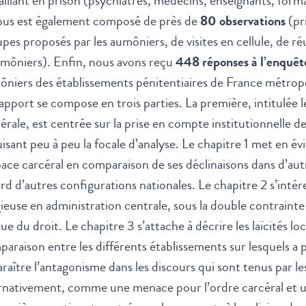
aillant en prison (psychiatres, médecins, enseignants, form
pus est également composé de près de
80 observations
(pr
pes proposés par les aumôniers, de visites en cellule, de r
umôniers). Enfin, nous avons reçu
448 réponses à l’enquêt
niers des établissements pénitentiaires de France métropo
apport se compose en trois parties. La première, intitulée le
érale, est centrée sur la prise en compte institutionnelle d
isant peu à peu la focale d’analyse. Le chapitre 1 met en évid
pace carcéral en comparaison de ses déclinaisons dans d’aut
rd d’autres configurations nationales. Le chapitre 2 s’intér
gieuse en administration centrale, sous la double contrainte d
ue du droit. Le chapitre 3 s’attache à décrire les laïcités loc
araison entre les différents établissements sur lesquels a p
raître l’antagonisme dans les discours qui sont tenus par les
rnativement, comme une menace pour l’ordre carcéral et un 