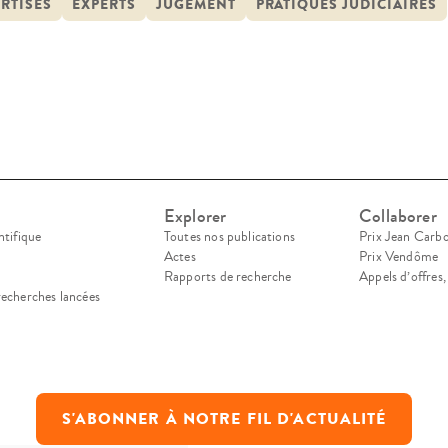
on de recherche « Droit et Justice » nous a perm
RTISES
EXPERTS
JUGEMENT
PRATIQUES JUDICIAIRES
Explorer
Collaborer
ntifique
Toutes nos publications
Prix Jean Carb
Actes
Prix Vendôme
Rapports de recherche
Appels d’offres
recherches lancées
S'ABONNER À NOTRE FIL D'ACTUALITÉ