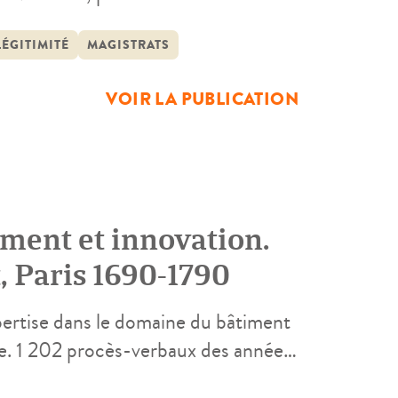
ner son travail de recherche
du droit dans la fonction de juger
LÉGITIMITÉ
MAGISTRATS
VOIR LA PUBLICATION
ement et innovation.
, Paris 1690-1790
xpertise dans le domaine du bâtiment
nce. 1 202 procès-verbaux des années
équipe pluridisciplinaire. La