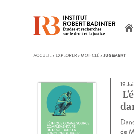
INSTITUT
ROBERT BADINTER
Études et recherches
sur le droit et la justice
JUGEMENT
Skip
ACCUEIL
>
EXPLORER
>
MOT-CLÉ
>
to
content
19 Ju
L’
dan
Dans
de M