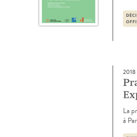
phil
cons
DÉC
OFFI
».Fai
2018
Pr
Ex
La p
à Pa
1706 