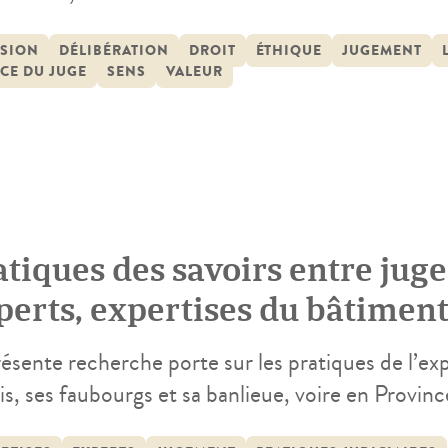
osophie au Québec, en résidence afin d’accompag
acré à « L’éthique comme source complémentaire 
ISION
DÉLIBÉRATION
DROIT
ÉTHIQUE
JUGEMENT
CE DU JUGE
SENS
VALEUR
sant l’hypothèse que les […]
atiques des savoirs entre jug
perts, expertises du bâtiment
résente recherche porte sur les pratiques de l’e
ris, ses faubourgs et sa banlieue, voire en Provi
et 1726 constituent le corpus de travail de notre 