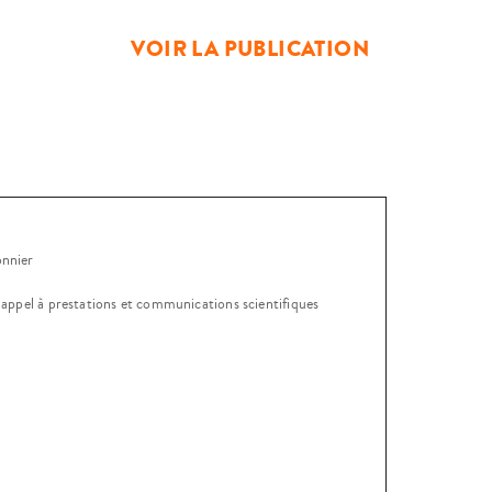
is de réaliser […]
VOIR LA PUBLICATION
onnier
, appel à prestations et communications scientifiques