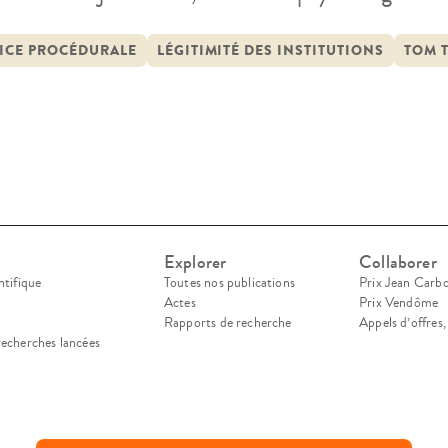
a présence l’Institut Robert Badinter (alors IER
tionnelle à la chambre criminelle de la Cour de c
TICE PROCÉDURALE
LÉGITIMITÉ DES INSTITUTIONS
TOM 
ier […]
Explorer
Collaborer
ntifique
Toutes nos publications
Prix Jean Carb
Actes
Prix Vendôme
Rapports de recherche
Appels d’offres
recherches lancées