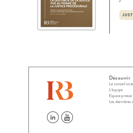
de s
excep
JUS
Prem
Découvrir
Le conseil scie
L’équipe
Espace presse
Les dernières 