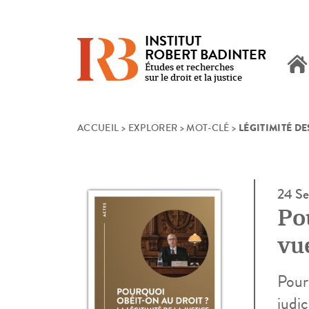
INSTITUT
ROBERT BADINTER
Études et recherches
sur le droit et la justice
LÉGITIMITÉ DE
Skip
ACCUEIL
>
EXPLORER
>
MOT-CLÉ
>
to
content
24 Se
Pou
vu
Pourq
judi