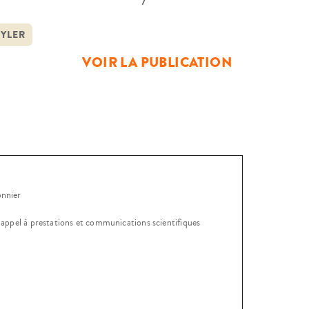
DJ) à l’occasion d’une conférence
assation, sur invitation de son
TYLER
VOIR LA PUBLICATION
onnier
, appel à prestations et communications scientifiques