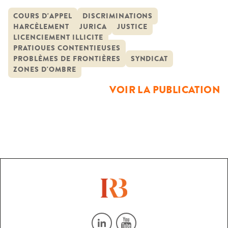
réalité des discriminations dans les relations de travail et les
évolutions possibles du droit. Dans ce cadre, il convient de
COURS D'APPEL
DISCRIMINATIONS
HARCÈLEMENT
JURICA
JUSTICE
s’intéresser aux circonstances, événements, actions ou
LICENCIEMENT ILLICITE
encore comportements qui vont pousser à l’action en
PRATIQUES CONTENTIEUSES
justice. Cette étude va aussi […]
PROBLÈMES DE FRONTIÈRES
SYNDICAT
ZONES D'OMBRE
VOIR LA PUBLICATION