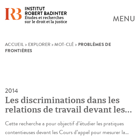
INSTITUT
ROBERT BADINTER
MENU
Études et recherches
sur le droit et la justice
PROBLÈMES DE
Skip
ACCUEIL
>
EXPLORER
>
MOT-CLÉ
>
FRONTIÈRES
to
content
2014
Les discriminations dans les
relations de travail devant les
cours d’appel. La réalisation
Cette recherche a pour objectif d’étudier les pratiques
contentieuse d’un droit
contentieuses devant les Cours d’appel pour mesurer la
fondamental