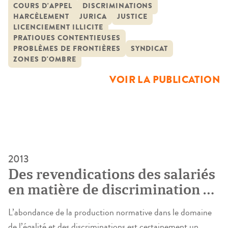
évolutions possibles du droit. Dans ce cadre, il convient de
COURS D'APPEL
DISCRIMINATIONS
HARCÈLEMENT
JURICA
JUSTICE
s’intéresser aux circonstances, événements, actions ou
LICENCIEMENT ILLICITE
encore comportements qui vont pousser à l’action en
PRATIQUES CONTENTIEUSES
justice. Cette étude va aussi […]
PROBLÈMES DE FRONTIÈRES
SYNDICAT
ZONES D'OMBRE
VOIR LA PUBLICATION
2013
Des revendications des salariés
en matière de discrimination et
d’égalité. Les enseignements
L’abondance de la production normative dans le domaine
d’un échantillon d’arrêts extrait
de l’égalité et des discriminations est certainement un