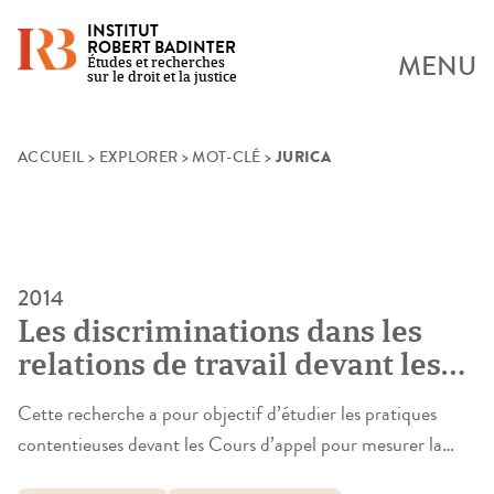
INSTITUT
ROBERT BADINTER
MENU
Études et recherches
sur le droit et la justice
JURICA
Skip
ACCUEIL
>
EXPLORER
>
MOT-CLÉ
>
to
content
2014
Les discriminations dans les
relations de travail devant les
cours d’appel. La réalisation
Cette recherche a pour objectif d’étudier les pratiques
contentieuse d’un droit
contentieuses devant les Cours d’appel pour mesurer la
fondamental
réalité des discriminations dans les relations de travail et les