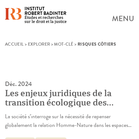
INSTITUT
ROBERT BADINTER
MENU
Études et recherches
sur le droit et la justice
RISQUES CÔTIERS
Skip
ACCUEIL
>
EXPLORER
>
MOT-CLÉ
>
to
content
Déc. 2024
Les enjeux juridiques de la
transition écologique des
territoires menacés par la
La société s’interroge sur la nécessité de repenser
montée des eaux
globalement la relation Homme-Nature dans les espaces
proches du rivage et de mettre en place, dans les