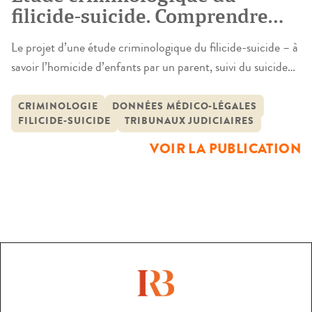
filicide-suicide. Comprendre
pour prévenir
Le projet d’une étude criminologique du filicide-suicide – à
savoir l’homicide d’enfants par un parent, suivi du suicide
ou de la tentative de suicide de ce dernier – s’inscrit dans
un contexte national de lutte contre les violences
CRIMINOLOGIE
DONNÉES MÉDICO-LÉGALES
FILICIDE-SUICIDE
TRIBUNAUX JUDICIAIRES
intrafamiliales. Ce phénomène soulevant des
questionnements éthiques, sociaux et cliniques, il importait
VOIR LA PUBLICATION
de l’étudier au prisme de […]