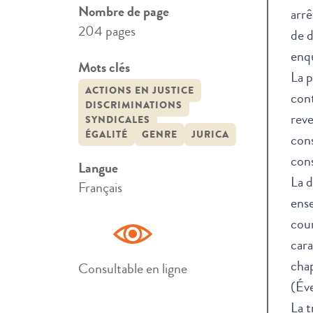
Nombre de page
arrê
204 pages
de d
enqu
Mots clés
La p
ACTIONS EN JUSTICE
cont
DISCRIMINATIONS
reve
SYNDICALES
ÉGALITÉ
GENRE
JURICA
cons
cons
Langue
La d
Français
ense
cour
cara
chap
Consultable en ligne
(Éve
La t