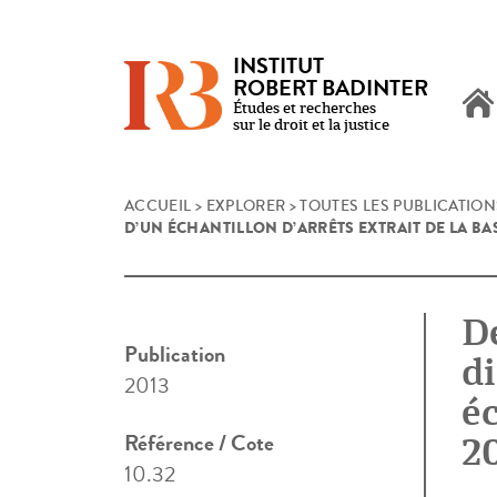
INSTITUT
ROBERT BADINTER
Études et recherches
sur le droit et la justice
Skip
ACCUEIL
>
EXPLORER
>
TOUTES LES PUBLICATION
D’UN ÉCHANTILLON D’ARRÊTS EXTRAIT DE LA BAS
to
content
De
Publication
di
2013
éc
Référence / Cote
2
10.32