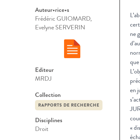
Auteur•rice•s
L’ab
Frédéric GUIOMARD,
cert
Evelyne SERVERIN
ne g
d’au
norm
que 
Editeur
L’ob
MRDJ
préc
en j
Collection
s’ac
RAPPORTS DE RECHERCHE
JURI
cour
Disciplines
« di
Droit
éch