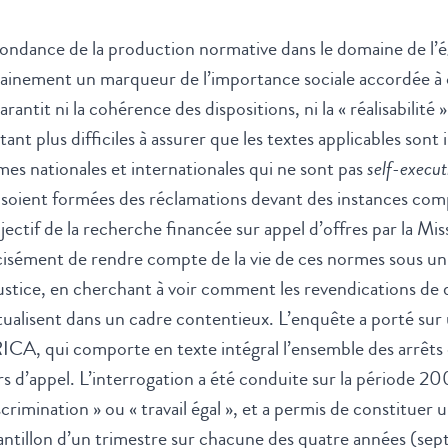
ondance de la production normative dans le domaine de l’ég
ainement un marqueur de l’importance sociale accordée à c
arantit ni la cohérence des dispositions, ni la « réalisabilit
tant plus difficiles à assurer que les textes applicables sont
es nationales et internationales qui ne sont pas
self-execut
soient formées des réclamations devant des instances com
jectif de la recherche financée sur appel d’offres par la Mi
isément de rendre compte de la vie de ces normes sous un p
ustice, en cherchant à voir comment les revendications de di
tualisent dans un cadre contentieux. L’enquête a porté sur u
CA, qui comporte en texte intégral l’ensemble des arrêts 
s d’appel. L’interrogation a été conduite sur la période 2
scrimination » ou « travail égal », et a permis de constituer
antillon d’un trimestre sur chacune des quatre années (s