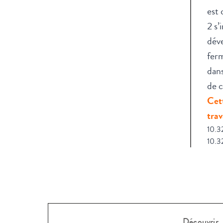
est 
2 s’
déve
ferm
dans
de c
Cett
trav
10.3
10.3
Découvrir