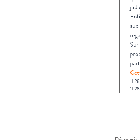
judi
Enfi
aux 
rega
Sur 
prop
part
Cett
11.2
11.28
Découvrir