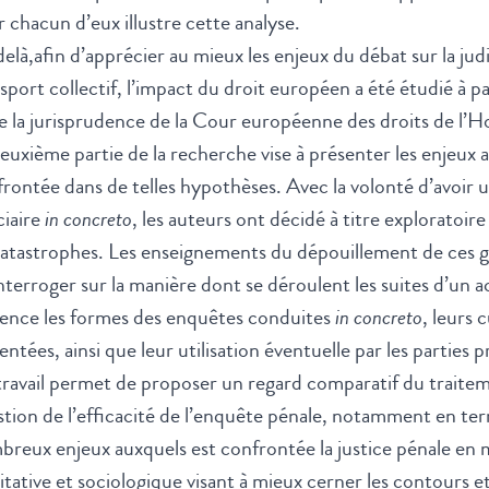
 chacun d’eux illustre cette analyse.
elà,afin d’apprécier au mieux les enjeux du débat sur la jud
sport collectif, l’impact du droit européen a été étudié à p
e la jurisprudence de la Cour européenne des droits de l
euxième partie de la recherche vise à présenter les enjeux a
rontée dans de telles hypothèses. Avec la volonté d’avoi
ciaire
in concreto
, les auteurs ont décidé à titre exploratoire
atastrophes. Les enseignements du dépouillement de ces gr
interroger sur la manière dont se déroulent les suites d’un 
dence les formes des enquêtes conduites
in concreto
, leurs 
gentées, ainsi que leur utilisation éventuelle par les parties 
ravail permet de proposer un regard comparatif du traite
tion de l’efficacité de l’enquête pénale, notamment en terme
reux enjeux auxquels est confrontée la justice pénale en m
itative et sociologique visant à mieux cerner les contours e