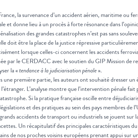
rance, la survenance d’un accident aérien, maritime ou ferrov
le et donne lieu à un procès à forte résonance dans l’opin
énalisation des grandes catastrophes n’est pas sans souleve
le doit être la place de la justice répressive particulièrem
isément lorsque celles-ci concernent les accidents ferroviair
ée par le CERDACC avec le soutien du GIP Mission de rec
yser la «
tendance à la judiciarisation pénale
».
 une première partie, les auteurs ont souhaité dresser un
 l’étranger. L’analyse montre que l’intervention pénale fait 
atastrophe. Si la pratique française oscille entre déjudiciaris
législations et des pratiques au sein des pays membres de
grands accidents de transport ou industriels se jouent sur l
acettes. Un récapitulatif des principales caractéristiques d
ains de nos proches voisins européens prenant appui sur u