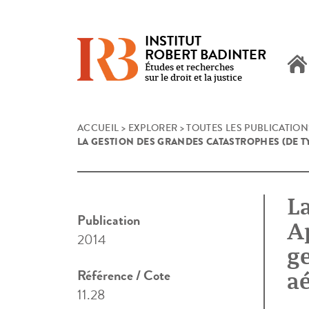
INSTITUT
ROBERT BADINTER
Études et recherches
sur le droit et la justice
Skip
ACCUEIL
>
EXPLORER
>
TOUTES LES PUBLICATION
LA GESTION DES GRANDES CATASTROPHES (DE T
to
content
La
Publication
Ap
2014
ge
Référence / Cote
aé
11.28