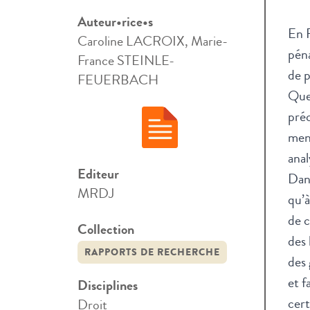
Auteur•rice•s
En F
Caroline LACROIX, Marie-
péna
France STEINLE-
de p
FEUERBACH
Quel
préc
men
anal
Editeur
Dans
MRDJ
qu’à
de c
Collection
des 
RAPPORTS DE RECHERCHE
des 
et f
Disciplines
cert
Droit