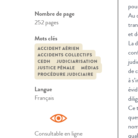
pour
Nombre de page
Au d
252 pages
tran
et d
Mots clés
La d
ACCIDENT AÉRIEN
conf
ACCIDENTS COLLECTIFS
judi
CEDH
JUDICIARISATION
JUSTICE PÉNALE
MÉDIAS
de c
PROCÉDURE JUDICIAIRE
à s’
Langue
évi
Français
dili
Ce t
ques
nomb
Consultable en ligne
qual