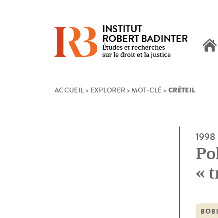
INSTITUT
ROBERT BADINTER
Études et recherches
sur le droit et la justice
CRÉTEIL
Skip
ACCUEIL
>
EXPLORER
>
MOT-CLÉ
>
to
content
1998
Pol
« 
de
BOB