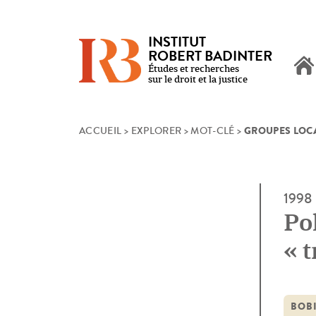
INSTITUT
ROBERT BADINTER
Études et recherches
sur le droit et la justice
GROUPES LOCA
Skip
ACCUEIL
>
EXPLORER
>
MOT-CLÉ
>
to
content
1998
Pol
« 
de
BOB