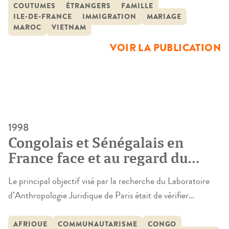
les comportements des populations étrangères ou d’origine
COUTUMES
ÉTRANGERS
FAMILLE
ILE-DE-FRANCE
IMMIGRATION
MARIAGE
étrangère et les degrés d’acculturation juridique en matière
MAROC
VIETNAM
de droit de la famille. En effet, les familles étrangères ou
VOIR LA PUBLICATION
d’origine étrangère résidant […]
1998
Congolais et Sénégalais en
France face et au regard du
droit
Le principal objectif visé par la recherche du Laboratoire
d’Anthropologie Juridique de Paris était de vérifier
l’originalité des pratiques juridiques des deux populations,
Sénégalais et Congolais, tant au regard du bagage culturel
AFRIQUE
COMMUNAUTARISME
CONGO