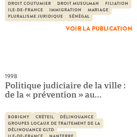
DROIT COUTUMIER
DROIT MUSULMAN
FILIATION
initial des Africains (généralement dénommé leur “droit
ILE-DE-FRANCE
IMMIGRATION
MARIAGE
coutumier”) que du Droit positif du pays d’accueil.
PLURALISME JURIDIQUE
SÉNÉGAL
L’originalité de ces pratiques doit cependant être appréciée
VOIR LA PUBLICATION
[…]
1998
Politique judiciaire de la ville :
de la « prévention » au
« traitement » de la
délinquance. Les groupes
BOBIGNY
CRÉTEIL
DÉLINQUANCE
locaux de traitement de la
GROUPES LOCAUX DE TRAITEMENT DE LA
délinquance
DÉLINQUANCE GLTD
ILE-DE-FRANCE
NANTERRE