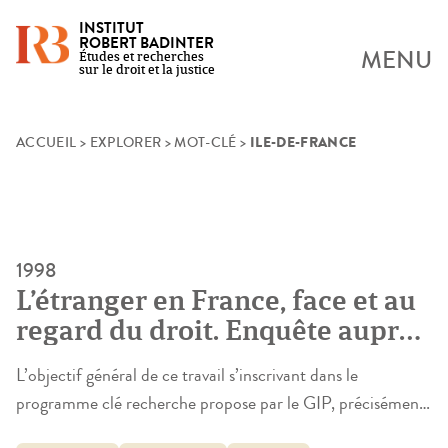
INSTITUT
ROBERT BADINTER
MENU
Études et recherches
sur le droit et la justice
ILE-DE-FRANCE
Skip
ACCUEIL
>
EXPLORER
>
MOT-CLÉ
>
to
content
1998
L’étranger en France, face et au
regard du droit. Enquête auprès
des populations d’origine
L’objectif général de ce travail s’inscrivant dans le
marocaine et vietnamienne
programme clé recherche propose par le GIP, précisément
résidant en Ile-de-France
par la Mission de recherche “Droit et Justice” est d’analyser