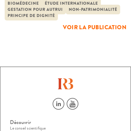
pluridisciplinaire
recourir à la disposition du corps d’autrui ou de ses
BIOMÉDECINE
ÉTUDE INTERNATIONALE
GESTATION POUR AUTRUI
NON-PATRIMONIALITÉ
éléments pour assurer ses finalités (recherche biomédicale,
PRINCIPE DE DIGNITÉ
gestation pour autrui mais aussi prélèvements divers sur le
VOIR LA PUBLICATION
corps […]
Découvrir
Le conseil scientifique