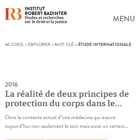
INSTITUT
ROBERT BADINTER
MENU
Études et recherches
sur le droit et la justice
ÉTUDE INTERNATIONALE
Skip
ACCUEIL
>
EXPLORER
>
MOT-CLÉ
>
to
content
2016
La réalité de deux principes de
protection du corps dans le
cadre de la biomédecine: la
Dans le contexte actuel d’une médecine qui assure
dignité et la non-patrimonialité.
aujourd’hui non seulement le soin mais aussi un certain
Étude internationale et
bien-être des individus, qui exige de plus en plus souvent de