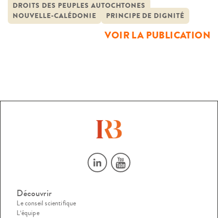
DROITS DES PEUPLES AUTOCHTONES
identitaire. Cette expérience a mis la norme
NOUVELLE-CALÉDONIE
PRINCIPE DE DIGNITÉ
constitutionnelle qui fonde la reconnaissance de l’altérité
VOIR LA PUBLICATION
juridique et sociale – l’article 75 de la constitution – […]
Découvrir
Le conseil scientifique
L’équipe