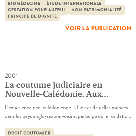
pluridisciplinaire
recourir à la disposition du corps d’autrui ou de ses
BIOMÉDECINE
ÉTUDE INTERNATIONALE
GESTATION POUR AUTRUI
NON-PATRIMONIALITÉ
éléments pour assurer ses finalités (recherche biomédicale,
PRINCIPE DE DIGNITÉ
gestation pour autrui mais aussi prélèvements divers sur le
VOIR LA PUBLICATION
corps […]
2001
La coutume judiciaire en
Nouvelle-Calédonie. Aux
sources d’un droit commun
L’expérience néo-calédonienne, à l’instar de celles menées
coutumier
dans les pays anglo-saxons voisins, participe de la fondation
de nouveaux rapports dans une optique multiculturelle
conciliant respect de l’égalité des individus et quête
DROIT COUTUMIER