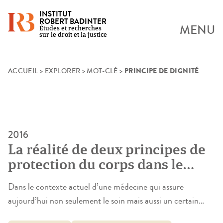
INSTITUT
ROBERT BADINTER
MENU
Études et recherches
sur le droit et la justice
PRINCIPE DE DIGNITÉ
Skip
ACCUEIL
>
EXPLORER
>
MOT-CLÉ
>
to
content
2016
La réalité de deux principes de
protection du corps dans le
cadre de la biomédecine: la
Dans le contexte actuel d’une médecine qui assure
dignité et la non-patrimonialité.
aujourd’hui non seulement le soin mais aussi un certain
Étude internationale et
bien-être des individus, qui exige de plus en plus souvent de