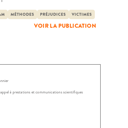
itutions, tant au regard de leur
requêtes, des méthodes
AM
MÉTHODES
PRÉJUDICES
VICTIMES
VOIR LA PUBLICATION
onnier
, appel à prestations et communications scientifiques