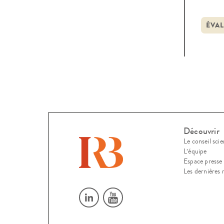
argum
stat
ÉVA
d’ide
Découvrir
Le conseil scie
L’équipe
Espace presse
Les dernières 