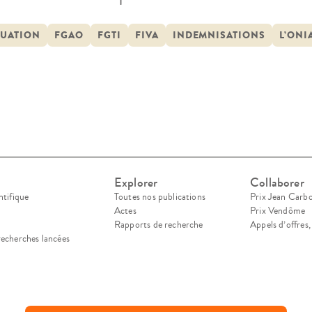
enté de la très grande hétérogénéité de ces inst
ut juridique que des procédures appliquées aux 
LUATION
FGAO
FGTI
FIVA
INDEMNISATIONS
L’ONI
ntification et d’évaluation des préjudices […]
Explorer
Collaborer
ntifique
Toutes nos publications
Prix Jean Carb
Actes
Prix Vendôme
Rapports de recherche
Appels d’offres
recherches lancées