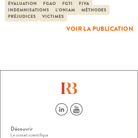
argumenté de la très grande hétérogénéité de ces
ÉVALUATION
FGAO
FGTI
FIVA
INDEMNISATIONS
L’ONIAM
MÉTHODES
institutions, tant au regard de leur statut juridique que des
PRÉJUDICES
VICTIMES
procédures appliquées aux requêtes, des méthodes
VOIR LA PUBLICATION
d’identification et d’évaluation des préjudices […]
Découvrir
Le conseil scientifique