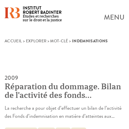
INSTITUT
ROBERT BADINTER
MENU
Études et recherches
sur le droit et la justice
INDEMNISATIONS
Skip
ACCUEIL
>
EXPLORER
>
MOT-CLÉ
>
to
content
2009
Réparation du dommage. Bilan
de l’activité des fonds
d’indemnisation
La recherche a pour objet d’effectuer un bilan de l’activité
des Fonds d’indemnisation en matière d’atteintes aux
personnes. Cette étude devra permettre de faire un constat