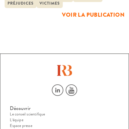
PRÉJUDICES
VICTIMES
procédures appliquées aux requêtes, des méthodes
VOIR LA PUBLICATION
d’identification et d’évaluation des préjudices […]
Découvrir
Le conseil scientifique
L’équipe
Espace presse