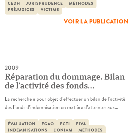
question d’indemnisation du dommage. En effet, les
CEDH
JURISPRUDENCE
MÉTHODES
PRÉJUDICES
VICTIME
préoccupations présentes au niveau national s’y retrouvent
mutatis mutandis formulées de la même façon ; ainsi en va-
VOIR LA PUBLICATION
t-il de la question […]
2009
Réparation du dommage. Bilan
de l’activité des fonds
d’indemnisation
La recherche a pour objet d’effectuer un bilan de l’activité
des Fonds d’indemnisation en matière d’atteintes aux
personnes. Cette étude devra permettre de faire un constat
argumenté de la très grande hétérogénéité de ces
ÉVALUATION
FGAO
FGTI
FIVA
INDEMNISATIONS
L’ONIAM
MÉTHODES
institutions, tant au regard de leur statut juridique que des