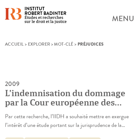
INSTITUT
ROBERT BADINTER
MENU
Études et recherches
sur le droit et la justice
PRÉJUDICES
Skip
ACCUEIL
>
EXPLORER
>
MOT-CLÉ
>
to
content
2009
L’indemnisation du dommage
par la Cour européenne des
droits de l’homme et ses effets
Par cette recherche, l’IIDH a souhaité mettre en exergue
en droit français
l’intérêt d’une étude portant sur la jurisprudence de la
Cour Européenne des Droits de l’homme eu égard à la