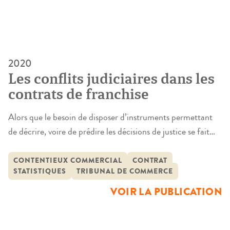
2020
Les conflits judiciaires dans les
contrats de franchise
Alors que le besoin de disposer d’instruments permettant
de décrire, voire de prédire les décisions de justice se fait
plus pressant, les études scientifiques sur ce thème
demeurent rares. Notre travail s’est efforcé de répondre à
CONTENTIEUX COMMERCIAL
CONTRAT
STATISTIQUES
TRIBUNAL DE COMMERCE
ce besoin. Nous y étudions les conflits judiciaires dans les
contrats de franchise. La franchise, largement répandue
VOIR LA PUBLICATION
comme forme […]