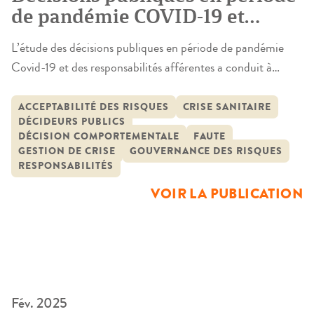
de pandémie COVID-19 et
responsabilités
L’étude des décisions publiques en période de pandémie
Covid-19 et des responsabilités afférentes a conduit à
reprendre, comme d’ailleurs a commencé à le faire le juge,
le processus de la décision. La démarche retenue à consister
ACCEPTABILITÉ DES RISQUES
CRISE SANITAIRE
DÉCIDEURS PUBLICS
à combiner une approche à la fois juridique et de gestion
DÉCISION COMPORTEMENTALE
FAUTE
des organisations faisant ainsi travailler juristes et
GESTION DE CRISE
GOUVERNANCE DES RISQUES
gestionnaires. […]
RESPONSABILITÉS
VOIR LA PUBLICATION
Fév. 2025