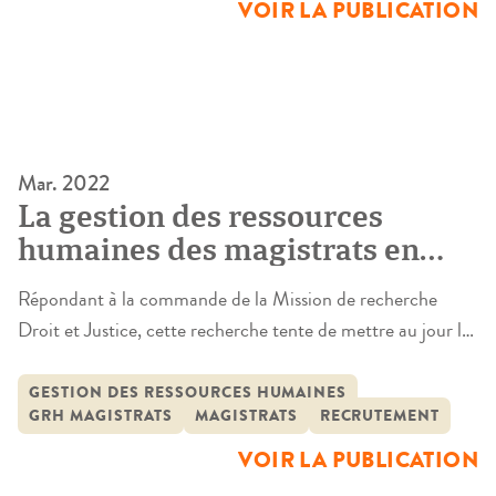
VOIR LA PUBLICATION
Mar. 2022
La gestion des ressources
humaines des magistrats en
France et en Europe
Répondant à la commande de la Mission de recherche
Droit et Justice, cette recherche tente de mettre au jour les
transformations de la gestion des ressources humaines
(GRH) des magistrat·es. Conduite par une équipe
GESTION DES RESSOURCES HUMAINES
GRH MAGISTRATS
MAGISTRATS
RECRUTEMENT
pluridisciplinaire (droit, sciences de gestion et sociologie)
de chercheur·ses français et belges, elle vise à caractériser le
VOIR LA PUBLICATION
modèle de GRH de […]