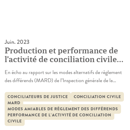
Juin. 2023
Production et performance de
l’activité de conciliation civile
en France : approches
En écho au rapport sur les modes alternatifs de règlement
quantitatives, qualitatives et
des différends (MARD) de l’Inspection générale de la
expérimentales
justice (IGJ), la recherche « Production et performance de
l’activité de conciliation civile en France (2-PAC) » enrichit
CONCILIATEURS DE JUSTICE
CONCILIATION CIVILE
MARD
la connaissance de l’activité de conciliation civile en France.
MODES AMIABLES DE RÈGLEMENT DES DIFFÉRENDS
Son originalité est de s’appuyer sur des méthodologies
PERFORMANCE DE L'ACTIVITÉ DE CONCILIATION
quantitatives, qualitatives […]
CIVILE