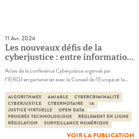
11 Avr. 2024
Les nouveaux défis de la
cyberjustice : entre information,
régulation et démocratie
Actes de la conférence Cyberjustice organisé par
l’IERDJ en partenariat avec le Conseil de l’Europe et le
Laboratoire de cyberjustice de Montréal le vendredi 24
novembre 2023 au Conseil de l’Europe à Strasbourg. La
ALGORITHMES
AMIABLE
CYBERCRIMINALITÉ
CYBERJUSTICE
CYBERNOTAIRE
IA
Conférence cyberjustice Europe 2023 est un événement
JUSTICE VIRTUELLE
OPEN DATA
qui rassemble des chercheurs, des experts et des
PROGRÈS TECHNOLOGIQUE
RÈGLEMENT EN LIGNE
professionnels de nombreux pays pour discuter de […]
RÉGULATION
SURVEILLANCE NUMÉRIQUE
VOIR LA PUBLICATION