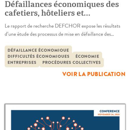
Défaillances économiques des
cafetiers, hôteliers et
restaurateurs : prises en charge
Le rapport de recherche DEFCHOR expose les résultats
institutionnelles et
d’une étude des processus de mise en défaillance des
conséquences biographiques
entreprises qui met au jour, d’une part, la diversité des
acteurs institutionnels (administratifs, juridictionnels,
DÉFAILLANCE ÉCONOMIQUE
DIFFICULTÉS ÉCONOMIQUES
ÉCONOMIE
professionnels et associatifs) en charge du travail de
ENTREPRISES
PROCÉDURES COLLECTIVES
prévention et de traitement des difficultés, d’autre part, les
VOIR LA PUBLICATION
perceptions des situations et les ressources mobilisées […]