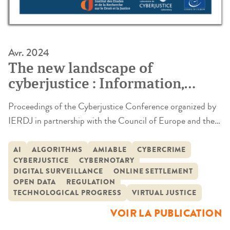
Avr. 2024
The new landscape of
cyberjustice : Information,
regulation, and democracy
Proceedings of the Cyberjustice Conference organized by
IERDJ in partnership with the Council of Europe and the
Montreal Cyberjustice Laboratory on Friday, November
24, 2023 at the Council of Europe in Strasbourg. The
AI
ALGORITHMS
AMIABLE
CYBERCRIME
CYBERJUSTICE
CYBERNOTARY
Cyberjustice Europe 2023 Conference is an event that
DIGITAL SURVEILLANCE
ONLINE SETTLEMENT
brings together researchers, experts and professionals from
OPEN DATA
REGULATION
many countries to discuss the impact of […]
TECHNOLOGICAL PROGRESS
VIRTUAL JUSTICE
VOIR LA PUBLICATION