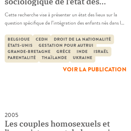
sociologique de l’état des
questions en France à la
Cette recherche vise à présenter un état des lieux sur la
lumière des pratiques
question spécifique de l’intégration des enfants nés dans le
étrangères en matière de
cadre d’une GPA à l’étranger dans les espaces juridiques
filiation des enfants conçus par
nationaux, en France, Grande-Bretagne, Belgique et
BELGIQUE
CEDH
DROIT DE LA NATIONALITÉ
gestation pour autrui à
ÉTATS-UNIS
GESTATION POUR AUTRUI
Israël.Dans les quatre pays, aucune loi spécifique n’a été
GRANDE-BRETAGNE
GRÈCE
INDE
ISRAËL
l’étranger (Grande-Bretagne,
élaborée pour prévoir l’intégration juridique des enfants
PARENTALITÉ
THAÏLANDE
UKRAINE
Belgique, Israël)
conçus par GPA en dehors du sol national, […]
VOIR LA PUBLICATION
2005
Les couples homosexuels et