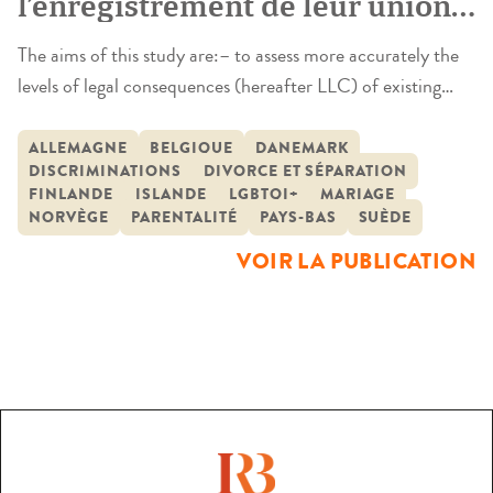
l’enregistrement de leur union.
Rapprochement avec les
The aims of this study are:– to assess more accurately the
couples hétérosexuels et
levels of legal consequences (hereafter LLC) of existing
recherche comparative
forms of registered partnership in comparison with the LLC
internationale
of marriage and the LLC of cohabitation;– to discover
ALLEMAGNE
BELGIQUE
DANEMARK
DISCRIMINATIONS
DIVORCE ET SÉPARATION
similarities and differences between the nine countries;– to
FINLANDE
ISLANDE
LGBTQI+
MARIAGE
document the exclusion and inclusion of same-sex
NORVÈGE
PARENTALITÉ
PAYS-BAS
SUÈDE
couples;– to indicate […]
VOIR LA PUBLICATION