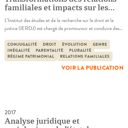
familiales et impacts sur les
évolutions du droit
L’Institut des études et de la recherche sur le droit et la
justice (IERDJ) est chargé de promouvoir et conduire des
recherches et analyses sur tous les domaines du droit et de
la justice dans une perspective pluridisciplinaire et
CONJUGALITÉ
DROIT
ÉVOLUTION
GENRE
INÉGALITÉ
PARENTALITÉ
PLURALITÉ
interprofessionnelle, reposant sur des travaux scientifiques
RÉGIME PATRIMONIAL
RELATIONS FAMILIALES
et sur les compétences et savoirs empiriques des acteurs.
VOIR LA PUBLICATION
C’est […]
2017
Analyse juridique et