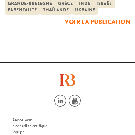
GRANDE-BRETAGNE
GRÈCE
INDE
ISRAËL
l’étranger (Grande-Bretagne,
élaborée pour prévoir l’intégration juridique des enfants
PARENTALITÉ
THAÏLANDE
UKRAINE
Belgique, Israël)
conçus par GPA en dehors du sol national, […]
VOIR LA PUBLICATION
Découvrir
Le conseil scientifique
L’équipe