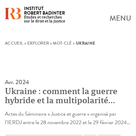
INSTITUT
ROBERT BADINTER
MENU
Études et recherches
sur le droit et la justice
UKRAINE
Skip
ACCUEIL
>
EXPLORER
>
MOT-CLÉ
>
to
content
Avr. 2024
Ukraine : comment la guerre
hybride et la multipolarité
transforment la justice
Actes du Séminaire « Justice et guerre » organisé par
l’IERDJ entre le 28 novembre 2022 et le 29 février 2024.
Alors que les bombardements de l’Ukraine et l’occupation