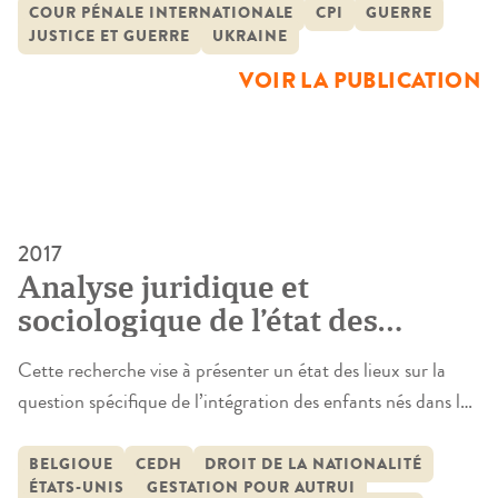
d’une partie de son territoire se poursuivent, la Cour pénale
COUR PÉNALE INTERNATIONALE
CPI
GUERRE
JUSTICE ET GUERRE
UKRAINE
internationale a lancé le 5 mars 2024 des nouveaux
mandats d’arrêt contre deux officiers supérieurs de […]
VOIR LA PUBLICATION
2017
Analyse juridique et
sociologique de l’état des
questions en France à la
Cette recherche vise à présenter un état des lieux sur la
lumière des pratiques
question spécifique de l’intégration des enfants nés dans le
étrangères en matière de
cadre d’une GPA à l’étranger dans les espaces juridiques
filiation des enfants conçus par
nationaux, en France, Grande-Bretagne, Belgique et
BELGIQUE
CEDH
DROIT DE LA NATIONALITÉ
gestation pour autrui à
ÉTATS-UNIS
GESTATION POUR AUTRUI
Israël.Dans les quatre pays, aucune loi spécifique n’a été